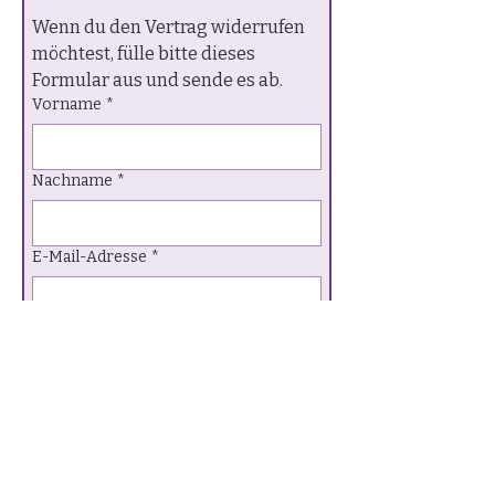
Wenn du den Vertrag widerrufen 
möchtest, fülle bitte dieses 
Formular aus und sende es ab.
Vorname
*
Nachname
*
E-Mail-Adresse
*
Telefonnummer
*
Hiermit widerrufe ich den von 
mir abgeschlossenen Vertrag 
über  die Erbringung der 
folgenden Dienstleistung:
*