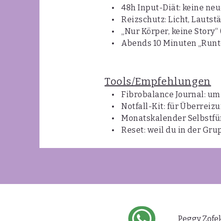
• 48h Input-Diät: keine neu
• Reizschutz: Licht, Lautstä
• „Nur Körper, keine Story“ (
• Abends 10 Minuten „Runter
Tools/Empfehlungen
• Fibrobalance Journal: um 
• Notfall-Kit: für Überreizu
• Monatskalender Selbstfürs
• Reset: weil du in der Gru
Peggy Zofe