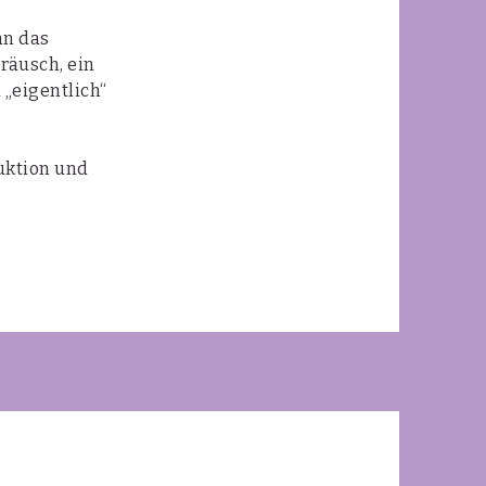
nn das
eräusch, ein
 „eigentlich“
uktion und