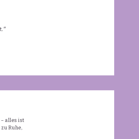
t.“
 alles ist
t zu Ruhe,