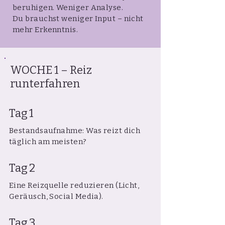
beruhigen. Weniger Analyse.
Du brauchst weniger Input – nicht
mehr Erkenntnis.
WOCHE 1 – Reiz
runterfahren
Tag 1
Bestandsaufnahme: Was reizt dich
täglich am meisten?
Tag 2
Eine Reizquelle reduzieren (Licht,
Geräusch, Social Media).
Tag 3