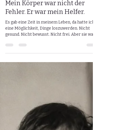
Peggy Zofek
1. Juli
6 Min. Lesezeit
Mein Körper war nicht der
Fehler. Er war mein Helfer.
Es gab eine Zeit in meinem Leben, da hatte ich
eine Möglichkeit, Dinge loszuwerden. Nicht
gesund. Nicht bewusst. Nicht frei. Aber sie war
da. Viele Jahre war die Bulimie für mich ein Weg,
etwas aus mir herauszubekommen, wofür ich
keine Worte hatte. Ich hätte das damals niemals
so benennen können. Ich hätte nicht gesagt:
„Ich bin wütend.“ Oder: „Ich bin enttäuscht.“
Oder: „Ich weiß gerade nicht, wohin mit dem,
was in mir los ist.“ Ich wusste nur, dass da etwas
in mir drückte.