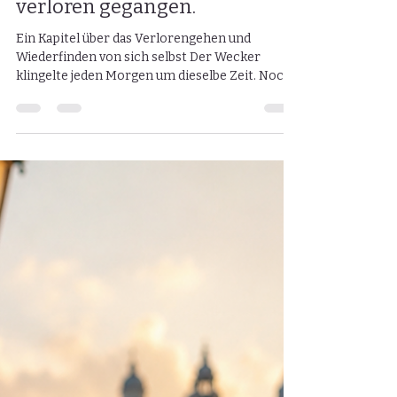
Peggy Zofek
7. Juni
4 Min. Lesezeit
Irgendwo auf dem Weg ist sie
verloren gegangen.
Ein Kapitel über das Verlorengehen und
Wiederfinden von sich selbst Der Wecker
klingelte jeden Morgen um dieselbe Zeit. Noch
bevor meine Füße den Boden berührten, lief in
meinem Kopf schon der ganze Tag ab. Nicht
hektisch. Nicht laut. Eher wie ein Film, den ich
schon tausendmal gesehen hatte. Ich stand auf,
machte das Bett, ging ins Bad und schminkte
mich. Die Kleidung hing meistens schon fertig
bereit. Die Schuhe mussten zum Gürtel passen,
die Haare ordentlich sitzen. Es dur