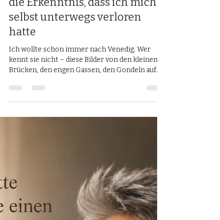
Peggy Zofek
24. Mai
2 Min. Lesezeit
Es war nicht Venedig, das mich
traurig gemacht hat – es war
die Erkenntnis, dass ich mich
selbst unterwegs verloren
hatte
Ich wollte schon immer nach Venedig. Wer
kennt sie nicht – diese Bilder von den kleinen
Brücken, den engen Gassen, den Gondeln auf
dem Wasser und diesen Sonnenuntergängen,
bei denen alles aussieht, als würde die Zeit für
einen Moment stehen bleiben? Und immer
wenn mich jemand gefragt hat, wohin ich
unbedingt einmal reisen möchte, stand Venedig