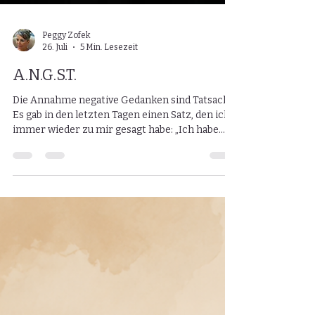
Peggy Zofek
26. Juli
5 Min. Lesezeit
A.N.G.S.T.
Die Annahme negative Gedanken sind Tatsache.
Es gab in den letzten Tagen einen Satz, den ich
immer wieder zu mir gesagt habe: „Ich habe
keinen Plan.“ Früher war das für mich einfach
nur eine Redewendung. Heute merke ich, wie
viel Wahrheit in diesem Satz steckt. Denn ich
habe tatsächlich keinen Plan. Ich weiß nicht,
wie mein Leben in ein paar Monaten aussieht.
Ich weiß nicht, wie mein Geburtstag sein wird,
ob ich im Herbst wieder aufs Herbstfest gehe
oder wie Weihnachten aussi