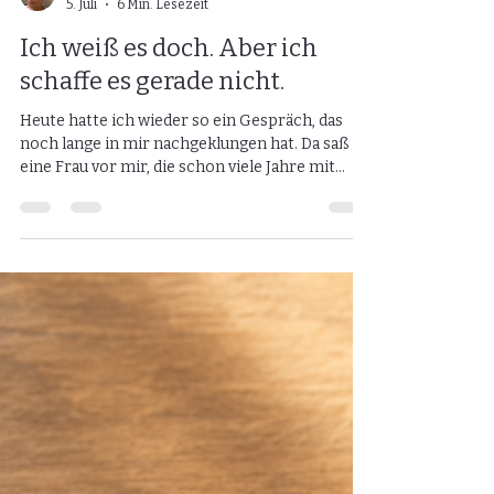
Peggy Zofek
5. Juli
6 Min. Lesezeit
Ich weiß es doch. Aber ich
schaffe es gerade nicht.
Heute hatte ich wieder so ein Gespräch, das
noch lange in mir nachgeklungen hat. Da saß
eine Frau vor mir, die schon viele Jahre mit
Fibromyalgie lebt. Sie erzählte nicht
dramatisch. Sie machte kein großes Theater
daraus. Sie sagte einfach, wie ihr Tag aussieht.
Schmerzen. Erschöpfung. Hinlegen müssen.
Wieder aufstehen. Wieder merken, dass der
Körper nicht mitmacht. Dieses ständige
Kreisen um die Frage: Wie stark ist es heute?
Wie lange halte ich durch? Was geht noch? Was
geh