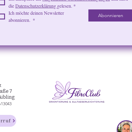
die 
Datenschutzerklärung 
gelesen.
*
Ich möchte deinen Newsletter 
Abonnieren
abonnieren. 
*
k
raße 7
Aibling
613043
rruf